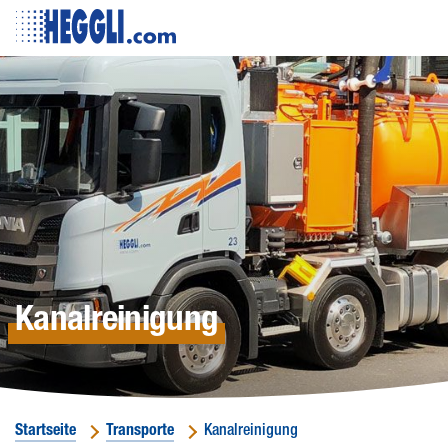
Website
Logo
Togg
Butt
Kanalreinigung
Startseite
Transporte
Kanalreinigung