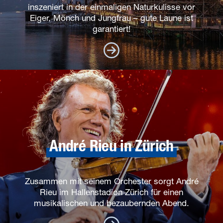
inszeniert in der einmaligen Naturkulisse vor
Eiger, Mönch und Jungfrau – gute Laune ist
garantiert!
André Rieu in Zürich
Zusammen mit seinem Orchester sorgt André
Rieu im Hallenstadion Zürich für einen
musikalischen und bezaubernden Abend.