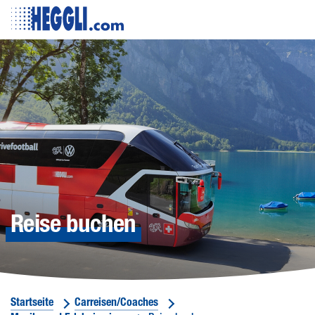
Website
Logo
Togg
Butt
Reise buchen
Startseite
Carreisen/Coaches